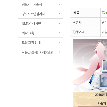
정보처리기술사
제 목
[감
정보시스템감리사
작성자
관
ISMS-P 심사원
진행여부
마
위탁 교육
모집 과정 안내
자문단(강사) 소개&신청