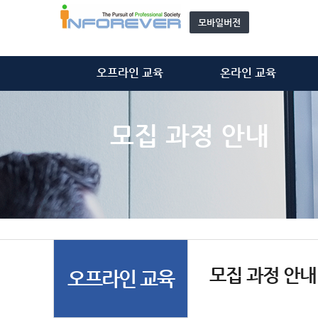
모바일버전
오프라인 교육
온라인 교육
정보처리기술사
정보처리기술사
정보시스템감리사
정보시스템감리사
모집 과정 안내
ISMS-P 심사원
ISMS-P 심사원
위탁 교육
개인정보관리사(CPPG)
모집 과정 안내
기타 동영상
자문단(강사) 소개&신청
모집 과정 안내
오프라인 교육