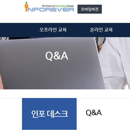
모바일버전
오프라인 교육
온라인 교육
정보처리기술사
정보처리기술사
정보시스템감리사
정보시스템감리사
Q&A
ISMS-P 심사원
ISMS-P 심사원
위탁 교육
개인정보관리사(CPPG)
모집 과정 안내
기타 동영상
자문단(강사) 소개&신청
Q&A
인포 데스크