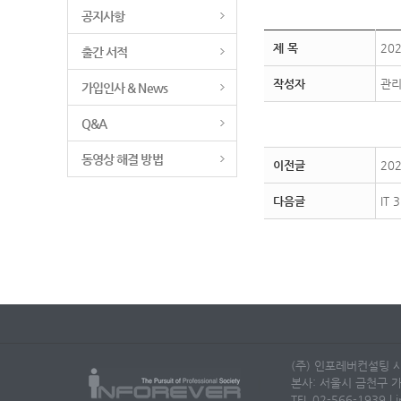
공지사항
제 목
20
출간 서적
작성자
관
가입인사 & News
Q&A
동영상 해결 방법
이전글
20
다음글
IT
(주) 인포레버컨설팅 사
본사: 서울시 금천구 가
TEL 02-566-1939 | i