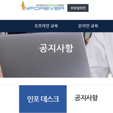
모바일버전
오프라인 교육
온라인 교육
정보처리기술사
정보처리기술사
정보시스템감리사
정보시스템감리사
공지사항
ISMS-P 심사원
ISMS-P 심사원
위탁 교육
개인정보관리사(CPPG)
모집 과정 안내
기타 동영상
자문단(강사) 소개&신청
공지사항
인포 데스크