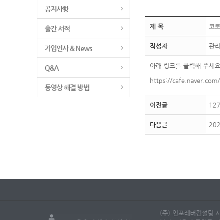
공지사항
제 목
코로
출간 서적
작성자
관
가입인사 & News
아래 링크를 클릭해 주세요
Q&A
https://cafe.naver.com
동영상 해결 방법
이전글
12
다음글
20
(주) 인포레버컨설팅 사