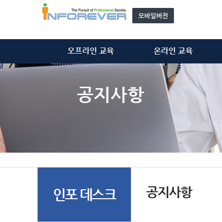
모바일버전
오프라인 교육
온라인 교육
정보처리기술사
정보처리기술사
정보시스템감리사
정보시스템감리사
공지사항
ISMS-P 심사원
ISMS-P 심사원
위탁 교육
개인정보관리사(CPPG)
모집 과정 안내
기타 동영상
자문단(강사) 소개&신청
공지사항
인포 데스크