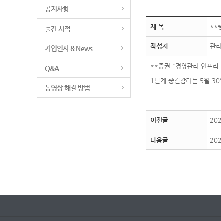
공지사항
제 목
**
출간 서적
작성자
관
가입인사 & News
**증권 "경영관리 인프라
Q&A
1단계 중간감리는 5월 30
동영상 해결 방법
이전글
20
다음글
20