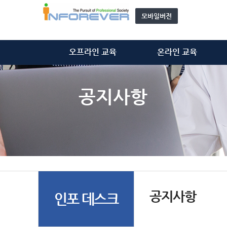
모바일버전
오프라인 교육
온라인 교육
정보처리기술사
정보처리기술사
정보시스템감리사
정보시스템감리사
공지사항
ISMS-P 심사원
ISMS-P 심사원
위탁 교육
개인정보관리사(CPPG)
모집 과정 안내
기타 동영상
자문단(강사) 소개&신청
공지사항
인포 데스크