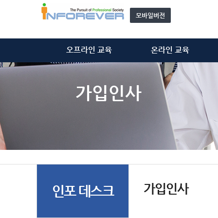
모바일버전
오프라인 교육
온라인 교육
정보처리기술사
정보처리기술사
정보시스템감리사
정보시스템감리사
가입인사
ISMS-P 심사원
ISMS-P 심사원
위탁 교육
개인정보관리사(CPPG)
모집 과정 안내
기타 동영상
자문단(강사) 소개&신청
가입인사
인포 데스크