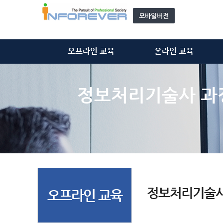
모바일버전
오프라인 교육
온라인 교육
정보처리기술사
정보처리기술사
정보시스템감리사
정보시스템감리사
정보처리기술사 과
ISMS-P 심사원
ISMS-P 심사원
위탁 교육
개인정보관리사(CPPG)
모집 과정 안내
기타 동영상
자문단(강사) 소개&신청
정보처리기술사
오프라인 교육