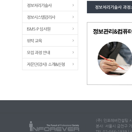
정보처리기술사
정보처리기술사 과정
정보시스템감리사
ISMS-P 심사원
위탁 교육
모집 과정 안내
자문단(강사) 소개&신청
(주) 인포레버컨설팅 사
본사: 서울시 금천구 가
TEL 02-566-1939 | i