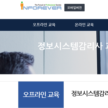
모바일버전
오프라인 교육
온라인 교육
정보처리기술사
정보처리기술사
정보시스템감리사
정보시스템감리사
정보시스템감리사 
ISMS-P 심사원
ISMS-P 심사원
위탁 교육
개인정보관리사(CPPG)
모집 과정 안내
기타 동영상
자문단(강사) 소개&신청
정보시스템감리
오프라인 교육