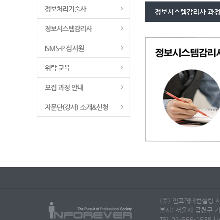
정보처리기술사
정보시스템감리사 과
정보시스템감리사
ISMS-P 심사원
위탁 교육
모집 과정 안내
자문단(강사) 소개&신청
(주) 인포레버컨설팅 사
본사: 서울시 금천구 가
TEL 02-566-1939 | i