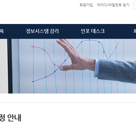
회원가입
아이디/비밀번호 찾기
육
정보시스템 감리
인포 데스크
술사
감리 개요 및 법령
공지사항
리사
감리서비스 범위
출간 서적
내
사원
감리서비스 수행절차
가입인사 & News
PPG)
감리원 Pool 소개&신청
Q&A
찾
상
감리 및 정보보호공시 의뢰
동영상 해결 방법
정 안내