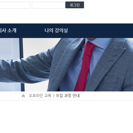
회사 소개
나의 강의실
비전과 가치
학습 강좌
주요 연혁
결제 내역
고객사
장바구니
아오시는 길
오프라인 교육
>
모집 과정 안내