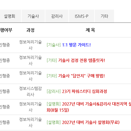
설명회
기술사
감리사
ISMS-P
기타
행여부
과정
제 목
정보처리기술
진행중
[기술사]
1:1 방문 가이드!
사
정보처리기술
진행중
[기타]
기술사 검정 전용 템플릿자!
사
정보처리기술
진행중
[기타]
기술사 "답안지" 구매 방법!
사
정보시스템감
진행중
[감리사]
23기 파워스터디 심화과정
리사
정보처리기술
[설명회]
2027년 대비 기술사&감리사 대전지역 
진행중
사
회(8월 15일)
정보처리기술
진행중
[설명회]
2027년 대비 기술사 설명회(무료)
사