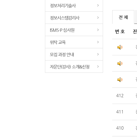
정보처리기술사
전 체
정보시스템감리사
ISMS-P 심사원
번 호
진
위탁 교육
모집 과정 안내
자문단(강사) 소개&신청
412
411
410