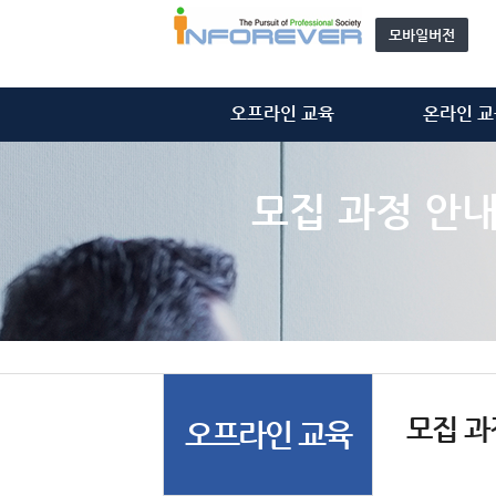
모바일버전
오프라인 교육
온라인 교
정보처리기술사
정보처리기
정보시스템감리사
정보시스템감
모집 과정 안
ISMS-P 심사원
ISMS-P 심
위탁 교육
개인정보관리사(C
모집 과정 안내
기타 동영
자문단(강사) 소개&신청
모집 과
오프라인 교육