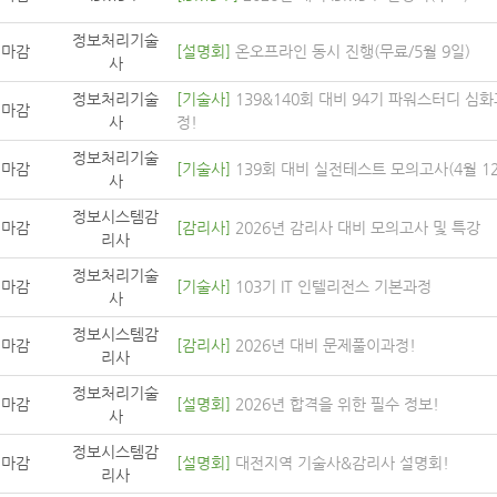
정보처리기술
마감
[설명회]
온오프라인 동시 진행(무료/5월 9일)
사
정보처리기술
[기술사]
139&140회 대비 94기 파워스터디 심
마감
사
정!
정보처리기술
마감
[기술사]
139회 대비 실전테스트 모의고사(4월 1
사
정보시스템감
마감
[감리사]
2026년 감리사 대비 모의고사 및 특강
리사
정보처리기술
마감
[기술사]
103기 IT 인텔리전스 기본과정
사
정보시스템감
마감
[감리사]
2026년 대비 문제풀이과정!
리사
정보처리기술
마감
[설명회]
2026년 합격을 위한 필수 정보!
사
정보시스템감
마감
[설명회]
대전지역 기술사&감리사 설명회!
리사