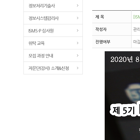
정보처리기술사
제 목
[IS
정보시스템감리사
작성자
관
ISMS-P 심사원
진행여부
마
위탁 교육
모집 과정 안내
자문단(강사) 소개&신청