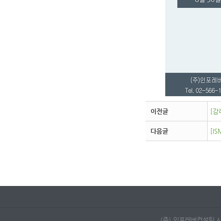
이전글
[감
다음글
[IS
(주) 인포레버컨설팅 사