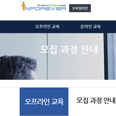
모바일버전
오프라인 교육
온라인 교육
정보처리기술사
정보처리기술사
정보시스템감리사
정보시스템감리사
모집 과정 안내
ISMS-P 심사원
ISMS-P 심사원
위탁 교육
개인정보관리사(CPPG)
모집 과정 안내
기타 동영상
자문단(강사) 소개&신청
모집 과정 안내
오프라인 교육