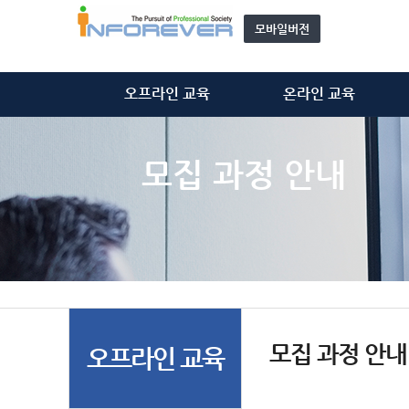
모바일버전
오프라인 교육
온라인 교육
정보처리기술사
정보처리기술사
정보시스템감리사
정보시스템감리사
모집 과정 안내
ISMS-P 심사원
ISMS-P 심사원
위탁 교육
개인정보관리사(CPPG)
모집 과정 안내
기타 동영상
자문단(강사) 소개&신청
모집 과정 안내
오프라인 교육