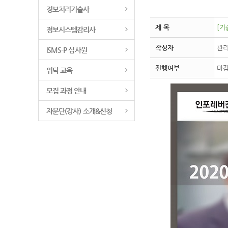
정보처리기술사
제 목
[기
정보시스템감리사
작성자
관
ISMS-P 심사원
진행여부
마
위탁 교육
모집 과정 안내
자문단(강사) 소개&신청