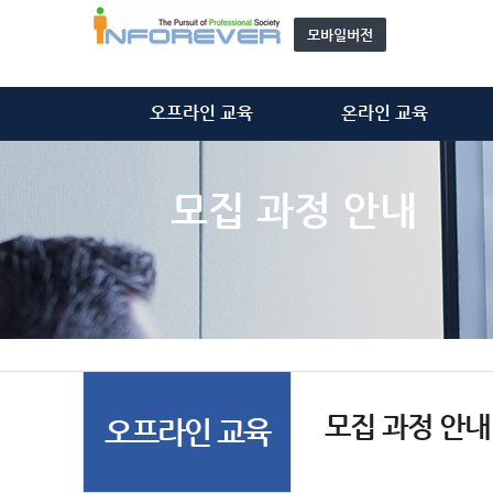
모바일버전
오프라인 교육
온라인 교육
정보처리기술사
정보처리기술사
정보시스템감리사
정보시스템감리사
모집 과정 안내
ISMS-P 심사원
ISMS-P 심사원
위탁 교육
개인정보관리사(CPPG)
모집 과정 안내
기타 동영상
자문단(강사) 소개&신청
모집 과정 안내
오프라인 교육