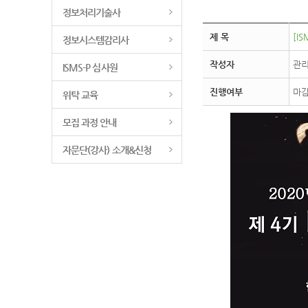
정보처리기술사
제 목
[IS
정보시스템감리사
작성자
관
ISMS-P 심사원
진행여부
마
위탁 교육
모집 과정 안내
자문단(강사) 소개&신청