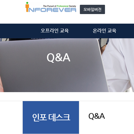
모바일버전
오프라인 교육
온라인 교육
정보처리기술사
정보처리기술사
정보시스템감리사
정보시스템감리사
Q&A
ISMS-P 심사원
ISMS-P 심사원
위탁 교육
개인정보관리사(CPPG)
모집 과정 안내
기타 동영상
자문단(강사) 소개&신청
Q&A
인포 데스크