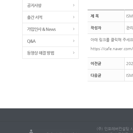
공지사항
제 목
IS
출간 서적
작성자
관
가입인사 & News
아래 링크를 클릭해 주세요
Q&A
https://cafe.naver.com
동영상 해결 방법
이전글
20
다음글
IS
(주) 인포레버컨설팅 사