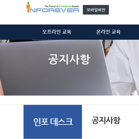
모바일버전
오프라인 교육
온라인 교육
정보처리기술사
정보처리기술사
정보시스템감리사
정보시스템감리사
공지사항
ISMS-P 심사원
ISMS-P 심사원
위탁 교육
개인정보관리사(CPPG)
모집 과정 안내
기타 동영상
자문단(강사) 소개&신청
공지사항
인포 데스크