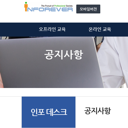
모바일버전
오프라인 교육
온라인 교육
정보처리기술사
정보처리기술사
정보시스템감리사
정보시스템감리사
공지사항
ISMS-P 심사원
ISMS-P 심사원
위탁 교육
개인정보관리사(CPPG)
모집 과정 안내
기타 동영상
자문단(강사) 소개&신청
공지사항
인포 데스크