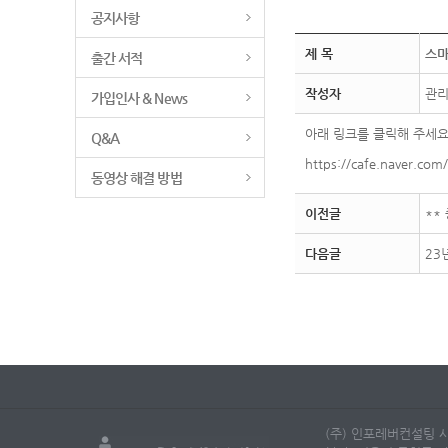
공지사항
제 목
스마
출간 서적
작성자
관
가입인사 & News
아래 링크를 클릭해 주세요
Q&A
https://cafe.naver.com
동영상 해결 방법
이전글
**
다음글
23
(주) 인포레버컨설팅 사