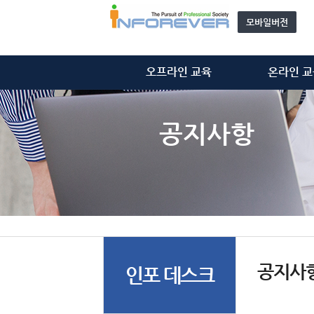
모바일버전
오프라인 교육
온라인 교
정보처리기술사
정보처리기
정보시스템감리사
정보시스템감
공지사항
ISMS-P 심사원
ISMS-P 심
위탁 교육
개인정보관리사(C
모집 과정 안내
기타 동영
자문단(강사) 소개&신청
공지사
인포 데스크