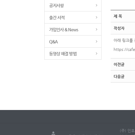
공지사항
제 목
출간 서적
작성자
가입인사 & News
아래 링크를 
Q&A
https://caf
동영상 해결 방법
이전글
다음글
(주) 인