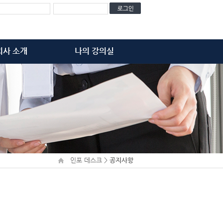
회사 소개
나의 강의실
비전과 가치
학습 강좌
주요 연혁
결제 내역
고객사
장바구니
아오시는 길
인포 데스크
>
공지사항