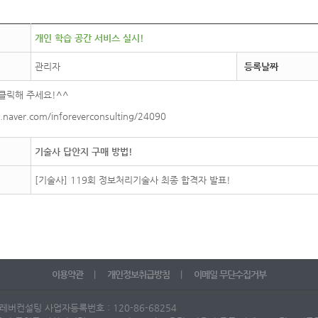
개인 학습 공간 서비스 실시!
관리자
등록날짜
클릭해 주세요!^^
e.naver.com/inforeverconsulting/24090
기술사 답안지 구매 방법!
[기술사] 119회 정보처리기술사 최종 합격자 발표!
이용약관
|
개인정보취급방침
|
이메일 무단수집거부
포레버컨설팅 사업자등록번호 : 120-86-68254