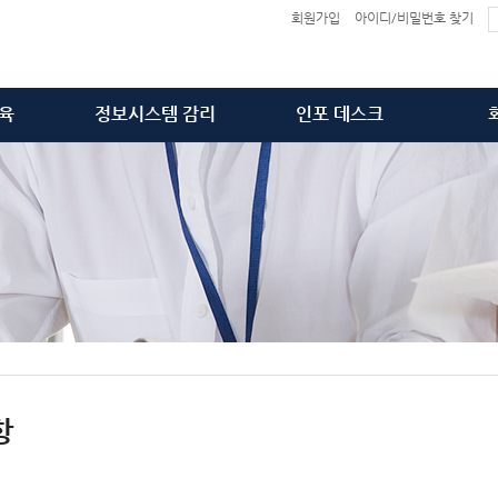
회원가입
아이디/비밀번호 찾기
육
정보시스템 감리
인포 데스크
술사
감리 개요 및 법령
공지사항
리사
감리서비스 범위
출간 서적
사원
감리서비스 수행절차
가입인사 & News
PPG)
감리원 Pool 소개&신청
Q&A
찾
상
감리 및 정보보호공시 의뢰
동영상 해결 방법
항