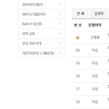
정보처리기술사
전 체
설명회
정보시스템감리사
ISMS-P 심사원
번 호
진행여부
위탁 교육
진행중
모집 과정 안내
60
마감
자문단(강사) 소개&신청
59
마감
58
마감
57
마감
56
마감