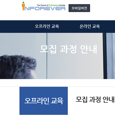
모바일버전
오프라인 교육
온라인 교육
정보처리기술사
정보처리기술사
정보시스템감리사
정보시스템감리사
모집 과정 안내
ISMS-P 심사원
ISMS-P 심사원
위탁 교육
개인정보관리사(CPPG)
모집 과정 안내
기타 동영상
자문단(강사) 소개&신청
모집 과정 안내
오프라인 교육