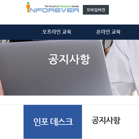
모바일버전
오프라인 교육
온라인 교육
정보처리기술사
정보처리기술사
정보시스템감리사
정보시스템감리사
공지사항
ISMS-P 심사원
ISMS-P 심사원
위탁 교육
개인정보관리사(CPPG)
모집 과정 안내
기타 동영상
자문단(강사) 소개&신청
공지사항
인포 데스크